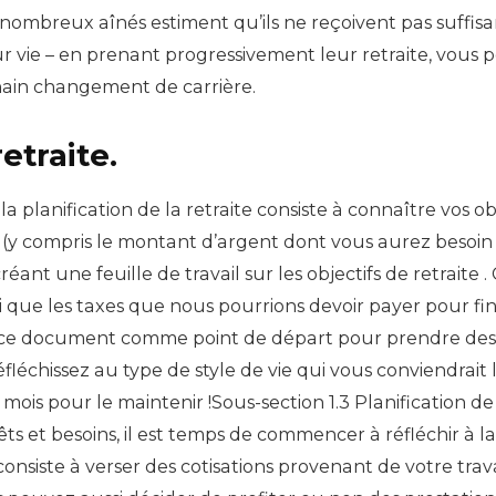
de nombreux aînés estiment qu’ils ne reçoivent pas suffi
eur vie – en prenant progressivement leur retraite, vous 
chain changement de carrière.
etraite.
 planification de la retraite consiste à connaître vos obje
e (y compris le montant d’argent dont vous aurez besoi
éant une feuille de travail sur les objectifs de retraite
insi que les taxes que nous pourrions devoir payer pour 
er ce document comme point de départ pour prendre des
éfléchissez au type de style de vie qui vous conviendrait
is pour le maintenir !Sous-section 1.3 Planification de l
rêts et besoins, il est temps de commencer à réfléchir à 
consiste à verser des cotisations provenant de votre trav