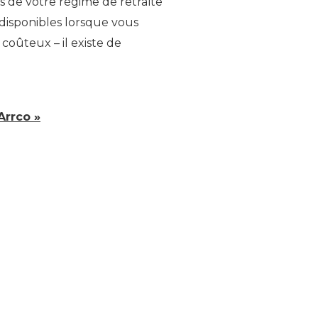
s de votre régime de retraite
 disponibles lorsque vous
 coûteux – il existe de
Arrco »