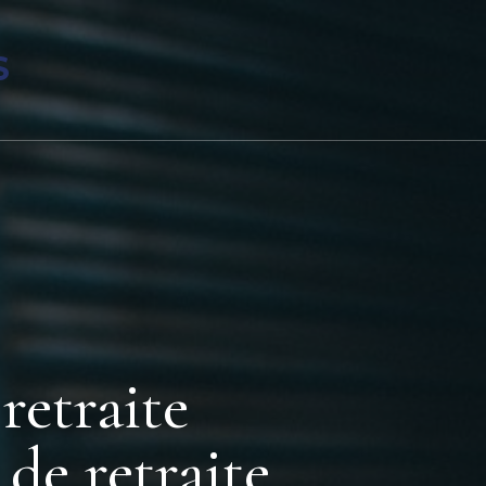
S
 retraite
de retraite