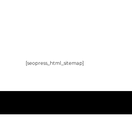
Rechercher
[seopress_html_sitemap]